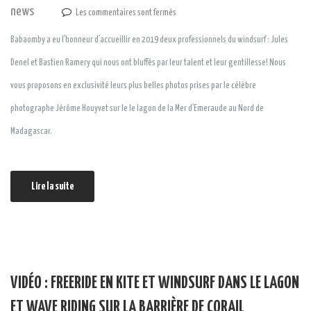
news
Les commentaires sont fermés
Babaomby a eu l’honneur d’accueillir en 2019 deux professionnels du windsurf : Jules
Denel et Bastien Ramery qui nous ont bluffés par leur talent et leur gentillesse! Nous
vous proposons en exclusivité leurs plus belles photos prises par le célèbre
photographe Jérôme Houyvet sur le le lagon de la Mer d’Emeraude au Nord de
Madagascar.
Lire la suite
VIDÉO : FREERIDE EN KITE ET WINDSURF DANS LE LAGON
ET WAVE RIDING SUR LA BARRIÈRE DE CORAIL