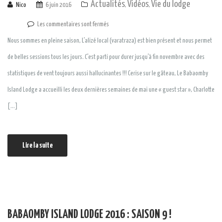
Actualités
Vidéos
Vie du lodge
Nico
6 juin 2016
,
,
Les commentaires sont fermés
Nous sommes en pleine saison, L’alizé local (varatraza) est bien présent et nous permet
de belles sessions tous les jours. C’est parti pour durer jusqu’à fin novembre avec des
statistiques de vent toujours aussi hallucinantes !!! Cerise sur le gâteau, Le Babaomby
Island Lodge a accueilli les deux dernières semaines de mai une « guest star », Charlotte
[…]
Lire la suite
BABAOMBY ISLAND LODGE 2016 : SAISON 9 !