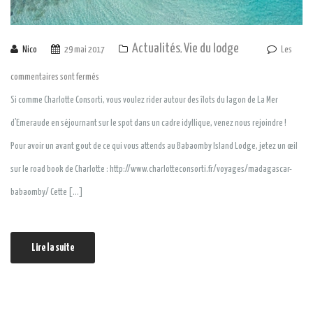
Actualités
Vie du lodge
Nico
29 mai 2017
,
Les
commentaires sont fermés
Si comme Charlotte Consorti, vous voulez rider autour des îlots du lagon de La Mer
d’Emeraude en séjournant sur le spot dans un cadre idyllique, venez nous rejoindre !
Pour avoir un avant gout de ce qui vous attends au Babaomby Island Lodge, jetez un œil
sur le road book de Charlotte : http://www.charlotteconsorti.fr/voyages/madagascar-
babaomby/ Cette […]
Lire la suite