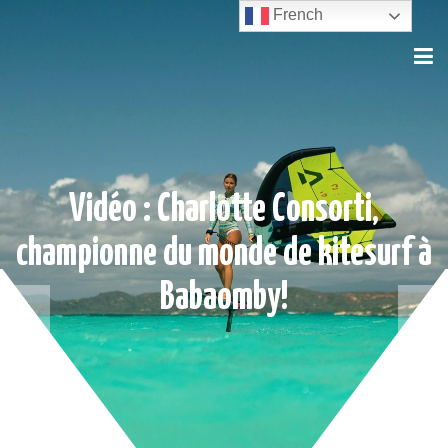
French
Vidéo : Charlotte Consorti,
championne du monde de kitesurf à
Babaomby!