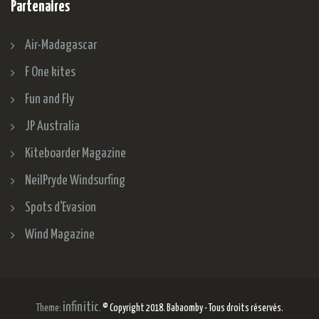
Partenaires
Air-Madagascar
F One kites
Fun and Fly
JP Australia
Kiteboarder Magazine
NeilPryde Windsurfing
Spots d'Evasion
Wind Magazine
infinitic
Theme:
.
© Copyright 2018. Babaomby - Tous droits réservés.