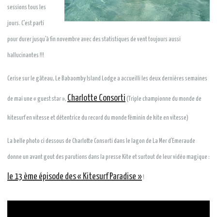
sessions tous les
jours. C’est parti
pour durer jusqu’à fin novembre avec des statistiques de vent toujours aussi
hallucinantes !!!
Cerise sur le gâteau, Le Babaomby Island Lodge a accueilli les deux dernières semaines
Charlotte Consorti
de mai une « guest star »,
(Triple championne du monde de
kitesurf en vitesse et détentrice du record du monde féminin de kite en vitesse)
La belle photo ci dessous de Charlotte Consorti dans le lagon de La Mer d’Emeraude
donne un avant gout des parutions dans la presse Kite et surtout de leur vidéo magique :
le 13 ème épisode des « Kitesurf Paradise »
!