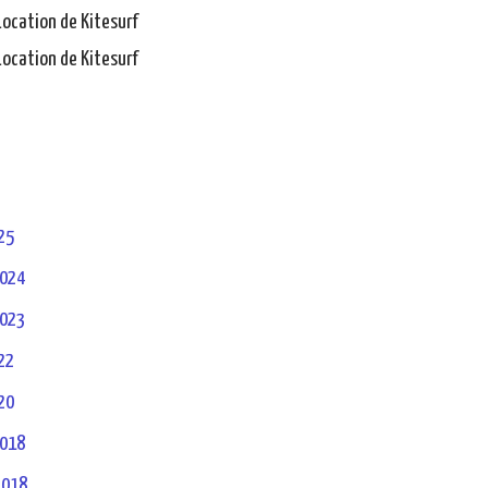
Location de Kitesurf
Location de Kitesurf
25
2024
2023
22
20
2018
2018