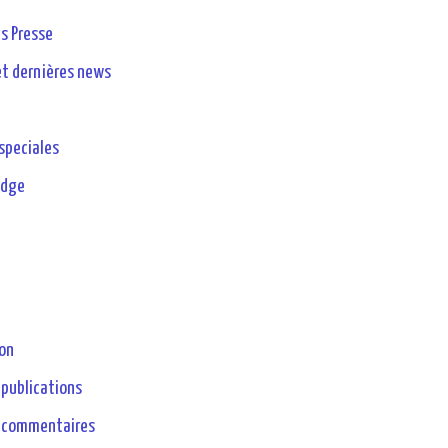
s Presse
et dernières news
speciales
odge
on
 publications
s commentaires