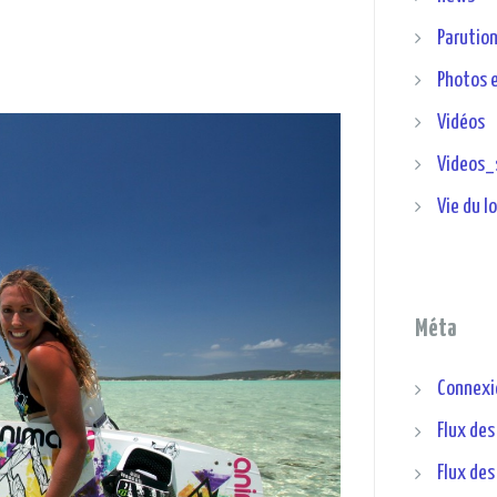
Parution
Photos 
Vidéos
Videos_
Vie du l
Méta
Connexi
Flux des
Flux de