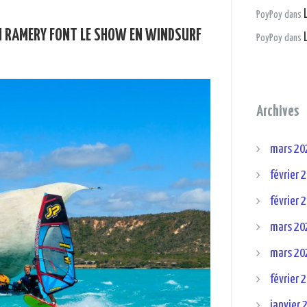
PoyPoy
dans
EN RAMERY FONT LE SHOW EN WINDSURF
PoyPoy
dans
Archives
mars 20
février 
février 
mars 20
mars 20
février 
janvier 