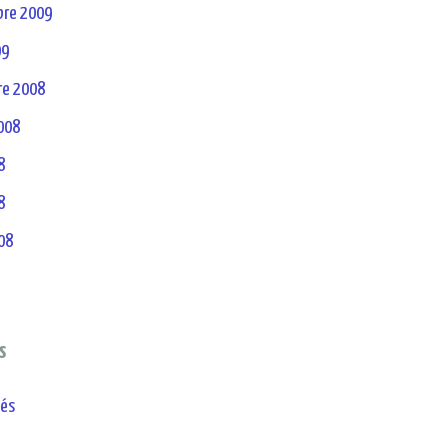
re 2009
09
e 2008
2008
8
8
08
s
tés