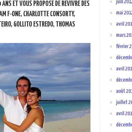
juin 201
 ANS ET VOUS PROPOSE DE REVIVRE DES
mai 201
EAM F-ONE, CHARLOTTE CONSORTY,
avril 20
TEIRO, GOLLITO ESTREDO, THOMAS
mars 20
février 
décembr
avril 20
décembr
août 20
juillet 
avril 20
décembr