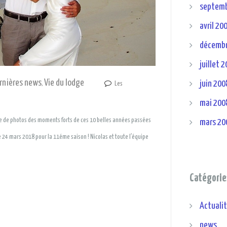
septemb
avril 20
décembr
juillet 
rnières news
Vie du lodge
juin 200
,
Les
mai 200
rie de photos des moments forts de ces 10 belles années passées
mars 20
 24 mars 2018 pour la 11éme saison ! Nicolas et toute l’équipe
Catégorie
Actuali
news