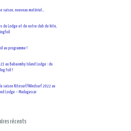
le saison, nouveau matériel…
os du Lodge et de notre club de kite,
ingfoil
oil au programme !
23 au Babaomby Island Lodge : du
ng Foil !
la saison Kitesurf/Windsurf 2022 au
and Lodge – Madagascar
res récents