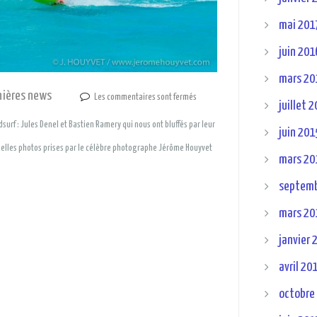
mai 201
juin 201
mars 20
nières news
Les commentaires sont fermés
juillet 
urf : Jules Denel et Bastien Ramery qui nous ont bluffés par leur
juin 201
s belles photos prises par le célèbre photographe Jérôme Houyvet
mars 20
septemb
mars 20
janvier 
avril 20
octobre