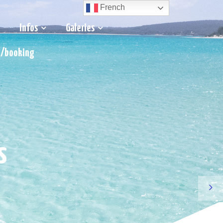
French
Infos
Galeries
t/booking
s