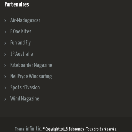
Partenaires
Air-Madagascar
F One kites
Fun and Fly
JP Australia
Kiteboarder Magazine
NeilPryde Windsurfing
Spots d'Evasion
Wind Magazine
infinitic
Theme:
.
© Copyright 2018. Babaomby - Tous droits réservés.