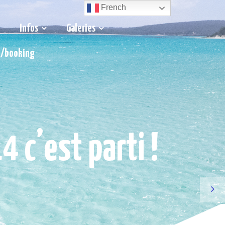
French
Infos
Galeries
t/booking
 c’est parti !