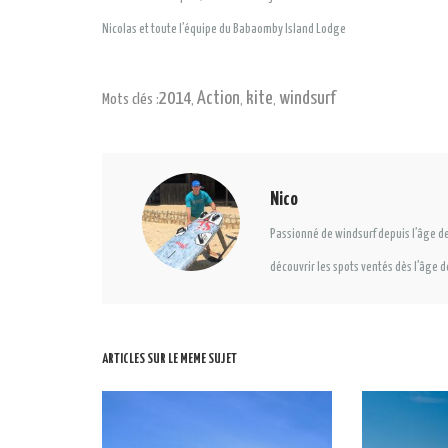
Nicolas et toute l’équipe du Babaomby Island Lodge
2014
Action
kite
windsurf
Mots clés :
,
,
,
Nico
Passionné de windsurf depuis l’âge de
découvrir les spots ventés dès l’âge d
ARTICLES SUR LE MEME SUJET