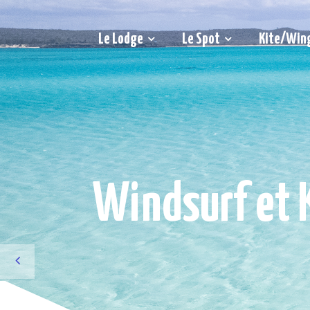
Le Lodge
Le Spot
Kite/Win
Windsurf et K