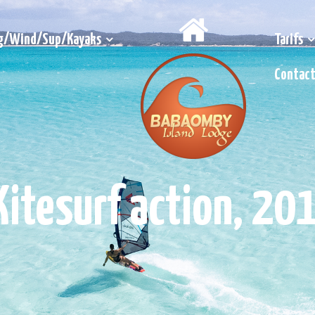
g/Wind/Sup/Kayaks
Tarifs
Contac
itesurf action, 2014