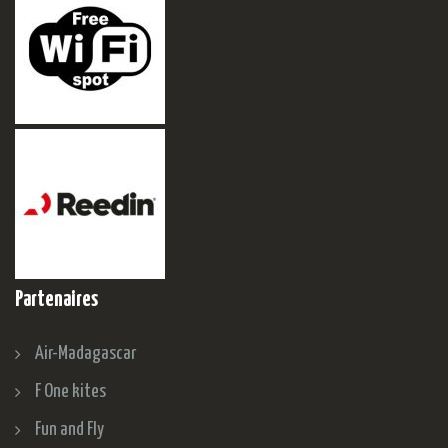
Partenaires
Air-Madagascar
F One kites
Fun and Fly