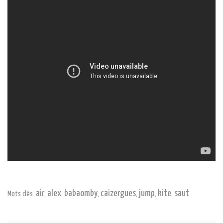
air
alex
babaomby
caizergues
jump
kite
saut
Mots clés :
,
,
,
,
,
,