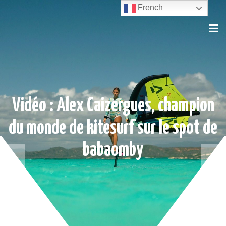
French
Vidéo : Alex Caizergues, champion
du monde de kitesurf sur le spot de
babaomby