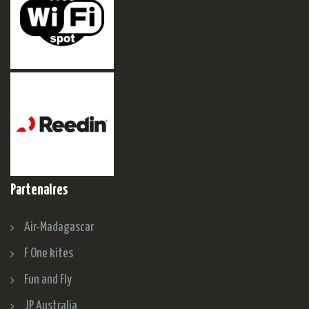
Partenaires
Air-Madagascar
F One kites
Fun and Fly
JP Australia