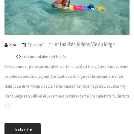
Actualités
Vidéos
Vie du lodge
Nico
6 juin 2016
,
,
Les commentaires sont fermés
Nous sommes en pleine saison, L’alizé local (varatraza) est bien présent et nous permet
de belles sessions tous les jours. C’est parti pour durer jusqu’à fin novembre avec des
statistiques de vent toujours aussi hallucinantes !!! Cerise sur le gâteau, Le Babaomby
Island Lodge a accueilli les deux dernières semaines de mai une « guest star », Charlotte
[…]
Lire la suite