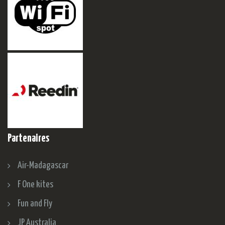
Partenaires
Air-Madagascar
F One kites
Fun and Fly
JP Australia