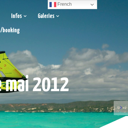
French
Infos
Galeries
t/booking
e mai 2012