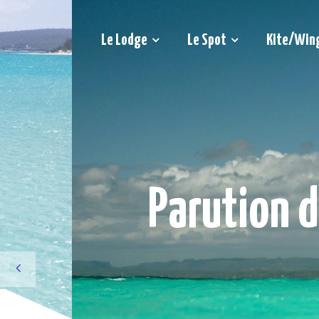
Le Lodge
Le Spot
Kite/Win
Parution 