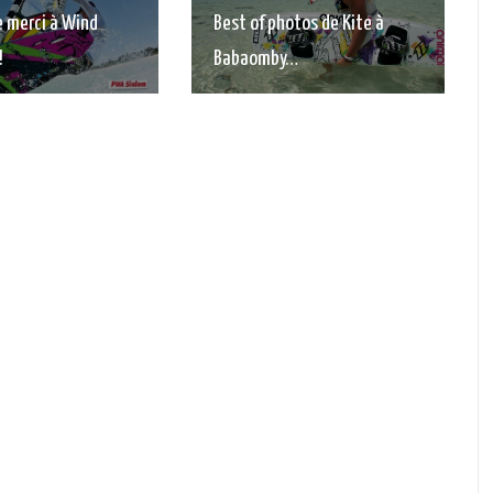
 merci à Wind
Best of photos de Kite à
!
Babaomby…