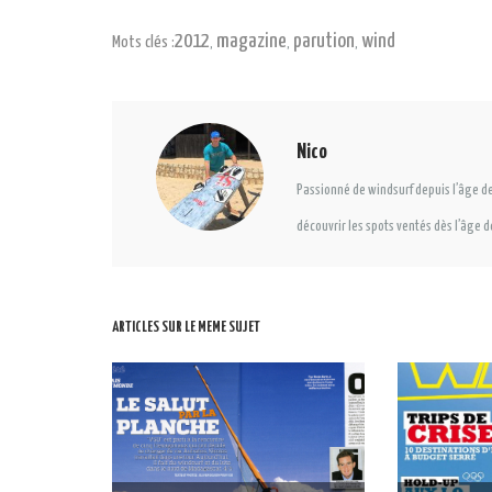
2012
magazine
parution
wind
Mots clés :
,
,
,
Nico
Passionné de windsurf depuis l’âge de
découvrir les spots ventés dès l’âge d
ARTICLES SUR LE MEME SUJET