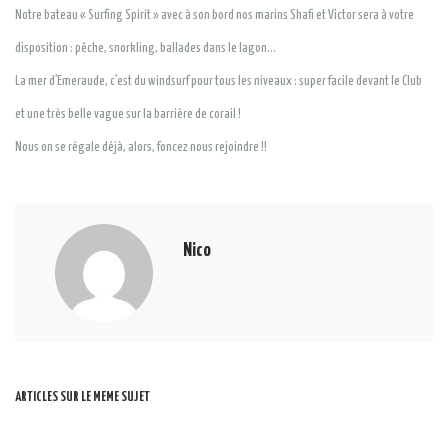
Notre bateau « Surfing Spirit » avec à son bord nos marins Shafi et Victor sera à votre
disposition : pêche, snorkling, ballades dans le lagon…
La mer d’Emeraude, c’est du windsurf pour tous les niveaux : super facile devant le Club
et une très belle vague sur la barrière de corail !
Nous on se régale déjà, alors, foncez nous rejoindre !!
Nico
ARTICLES SUR LE MEME SUJET