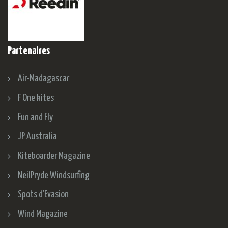
Partenaires
Air-Madagascar
F One kites
Fun and Fly
JP Australia
Kiteboarder Magazine
NeilPryde Windsurfing
Spots d'Evasion
Wind Magazine