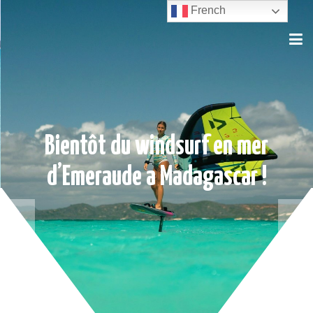
French
Bientôt du windsurf en mer
d’Emeraude a Madagascar !